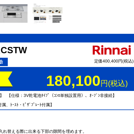
RCSTW
定価400,400円(税込)
動
180,100
円(税込)
ﾄ】
【仕様：3V乾電池ﾀｲﾌﾟ（ｺﾝﾛ単独設置用）、ｵｰﾌﾞﾝ非接続】
属、ﾄｰｽﾄ・ﾋﾟｻﾞﾌﾟﾚｰﾄ付属】
を入れ替える際に出来る下部の隙間を埋めます。