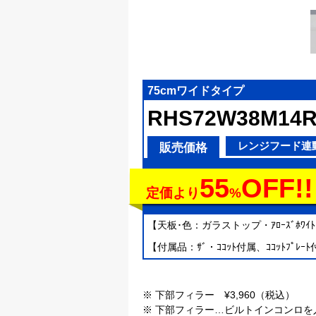
75cmワイドタイプ
RHS72W38M14
レンジフード連
販売価格
55
OFF!!
定価より
%
【天板･色：ガラストップ・ｱﾛｰｽﾞﾎﾜｲ
【付属品：ｻﾞ・ｺｺｯﾄ付属、ｺｺｯﾄﾌﾟﾚｰﾄ付
※ 下部フィラー ¥3,960（税込）
※ 下部フィラー…ビルトインコンロ