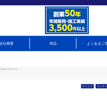
会社概要
商品
よくあるご
W38M14RCSTW
デリシア
リンナ