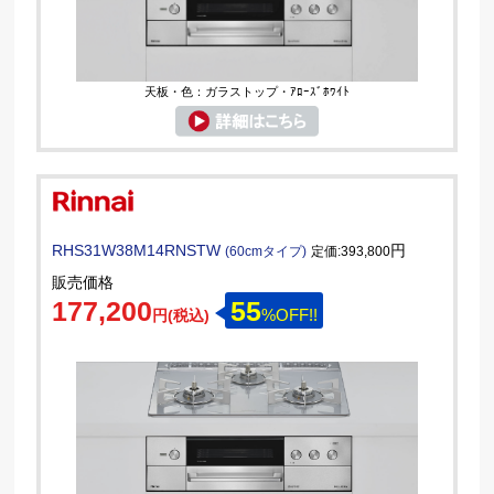
天板・色：ガラストップ・ｱﾛｰｽﾞﾎﾜｲﾄ
RHS31W38M14RNSTW
円
(60cmタイプ)
定価:393,800
販売価格
177,200
55
%OFF!!
円(税込)