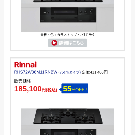
天板・色：ガラストップ・ﾅｲﾄﾌﾞﾗｯｸ
RHS72W38M11RNBW
円
(75cmタイプ)
定価:411,400
販売価格
185,100
55
%OFF!!
円(税込)