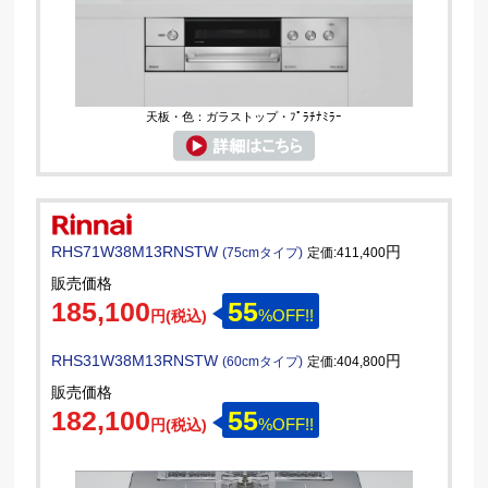
天板・色：ガラストップ・ﾌﾟﾗﾁﾅﾐﾗｰ
RHS71W38M13RNSTW
円
(75cmタイプ)
定価:411,400
販売価格
185,100
55
%OFF!!
円(税込)
RHS31W38M13RNSTW
円
(60cmタイプ)
定価:404,800
販売価格
182,100
55
%OFF!!
円(税込)