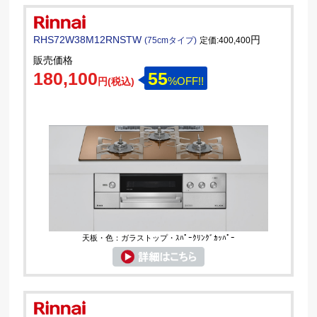
RHS72W38M12RNSTW
円
(75cmタイプ)
定価:400,400
販売価格
180,100
55
%OFF!!
円(税込)
天板・色：ガラストップ・ｽﾊﾟｰｸﾘﾝｸﾞｶｯﾊﾟｰ