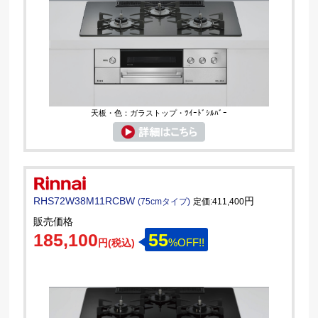
天板・色：ガラストップ・ﾂｲｰﾄﾞｼﾙﾊﾞｰ
RHS72W38M11RCBW
円
(75cmタイプ)
定価:411,400
販売価格
185,100
55
%OFF!!
円(税込)