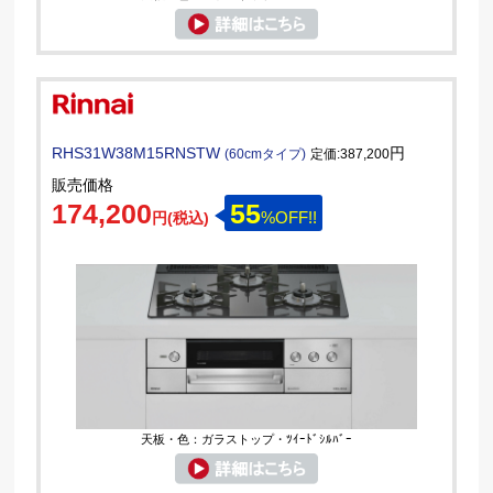
RHS31W38M15RNSTW
円
(60cmタイプ)
定価:387,200
販売価格
174,200
55
%OFF!!
円(税込)
天板・色：ガラストップ・ﾂｲｰﾄﾞｼﾙﾊﾞｰ