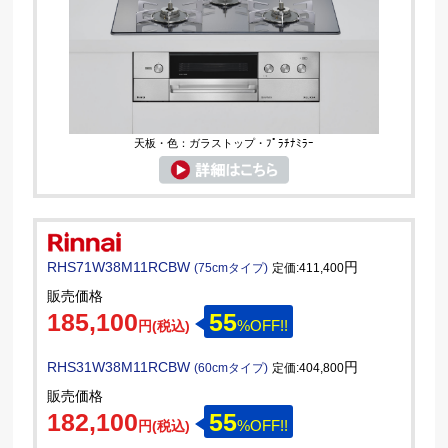
天板・色：ガラストップ・ﾌﾟﾗﾁﾅﾐﾗｰ
RHS71W38M11RCBW
円
(75cmタイプ)
定価:411,400
販売価格
185,100
55
%OFF!!
円(税込)
RHS31W38M11RCBW
円
(60cmタイプ)
定価:404,800
販売価格
182,100
55
%OFF!!
円(税込)