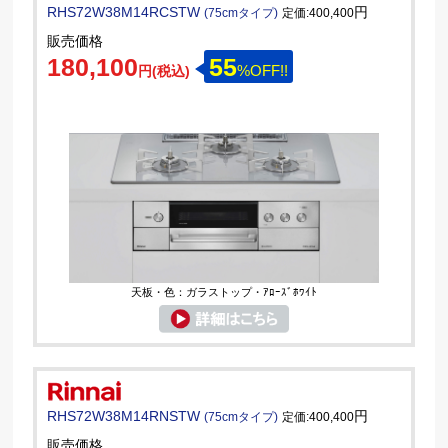
RHS72W38M14RCSTW
円
(75cmタイプ)
定価:400,400
販売価格
180,100
55
%OFF!!
円(税込)
天板・色：ガラストップ・ｱﾛｰｽﾞﾎﾜｲﾄ
RHS72W38M14RNSTW
円
(75cmタイプ)
定価:400,400
販売価格