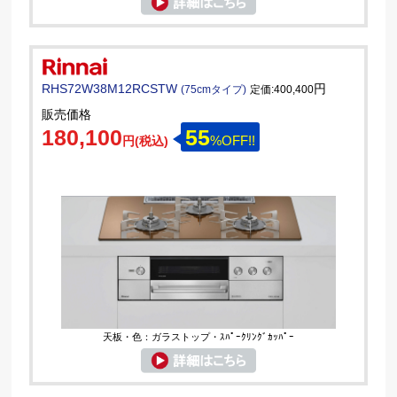
RHS72W38M12RCSTW
円
(75cmタイプ)
定価:400,400
販売価格
180,100
55
%OFF!!
円(税込)
天板・色：ガラストップ・ｽﾊﾟｰｸﾘﾝｸﾞｶｯﾊﾟｰ