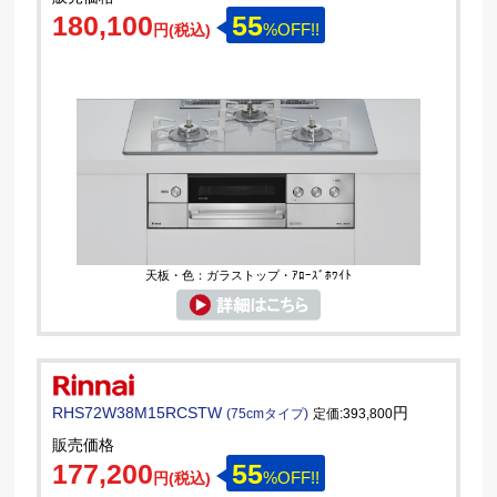
180,100
55
%OFF!!
円(税込)
天板・色：ガラストップ・ｱﾛｰｽﾞﾎﾜｲﾄ
RHS72W38M15RCSTW
円
(75cmタイプ)
定価:393,800
販売価格
177,200
55
%OFF!!
円(税込)