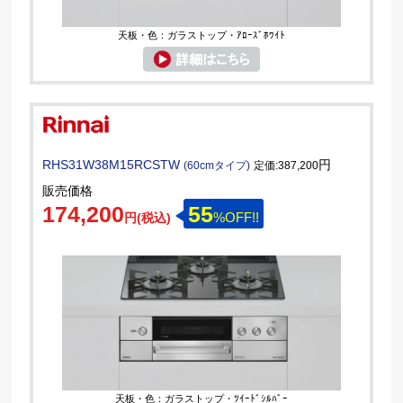
天板・色：ガラストップ・ｱﾛｰｽﾞﾎﾜｲﾄ
RHS31W38M15RCSTW
円
(60cmタイプ)
定価:387,200
販売価格
174,200
55
%OFF!!
円(税込)
天板・色：ガラストップ・ﾂｲｰﾄﾞｼﾙﾊﾞｰ