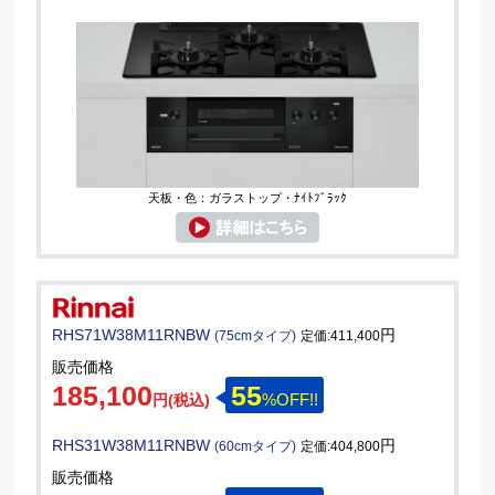
天板・色：ガラストップ・ﾅｲﾄﾌﾞﾗｯｸ
RHS71W38M11RNBW
円
(75cmタイプ)
定価:411,400
販売価格
185,100
55
%OFF!!
円(税込)
RHS31W38M11RNBW
円
(60cmタイプ)
定価:404,800
販売価格