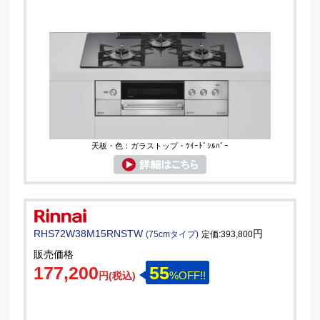
天板・色：ガラストップ・ﾂｲｰﾄﾞｼﾙﾊﾞｰ
RHS72W38M15RNSTW
円
(75cmタイプ)
定価:393,800
販売価格
177,200
55
%OFF!!
円(税込)