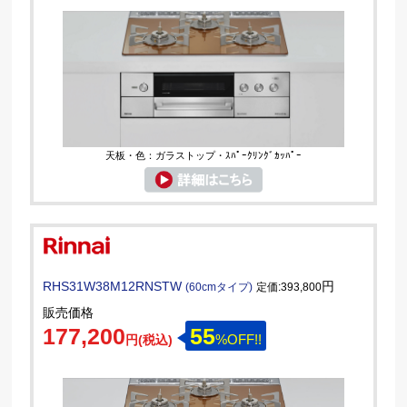
天板・色：ガラストップ・ｽﾊﾟｰｸﾘﾝｸﾞｶｯﾊﾟｰ
RHS31W38M12RNSTW
円
(60cmタイプ)
定価:393,800
販売価格
177,200
55
%OFF!!
円(税込)