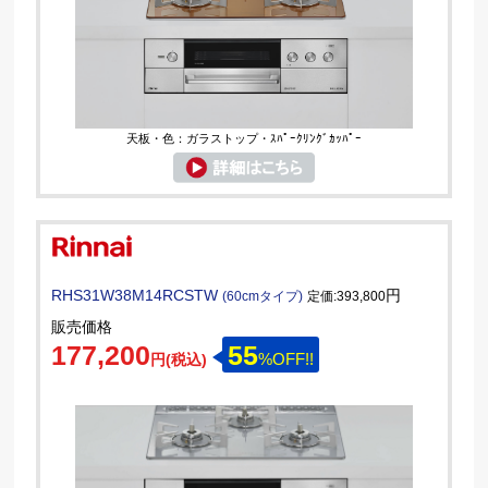
天板・色：ガラストップ・ｽﾊﾟｰｸﾘﾝｸﾞｶｯﾊﾟｰ
RHS31W38M14RCSTW
円
(60cmタイプ)
定価:393,800
販売価格
177,200
55
%OFF!!
円(税込)