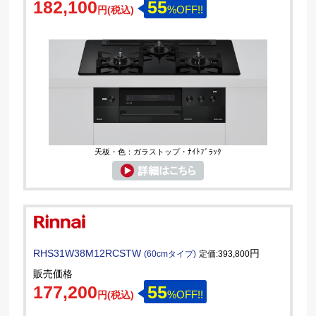
182,100
55
%OFF!!
円(税込)
天板・色：ガラストップ・ﾅｲﾄﾌﾞﾗｯｸ
RHS31W38M12RCSTW
円
(60cmタイプ)
定価:393,800
販売価格
177,200
55
%OFF!!
円(税込)