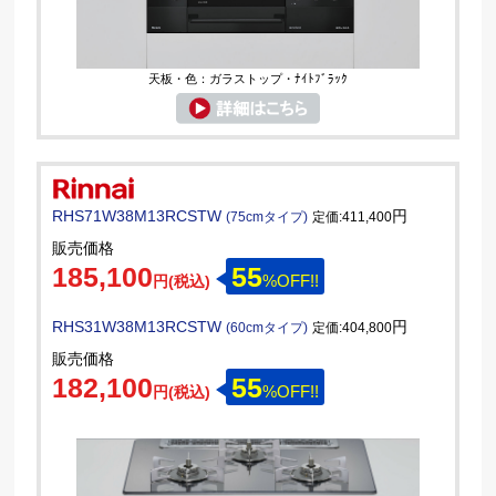
天板・色：ガラストップ・ﾅｲﾄﾌﾞﾗｯｸ
RHS71W38M13RCSTW
円
(75cmタイプ)
定価:411,400
販売価格
185,100
55
%OFF!!
円(税込)
RHS31W38M13RCSTW
円
(60cmタイプ)
定価:404,800
販売価格
182,100
55
%OFF!!
円(税込)