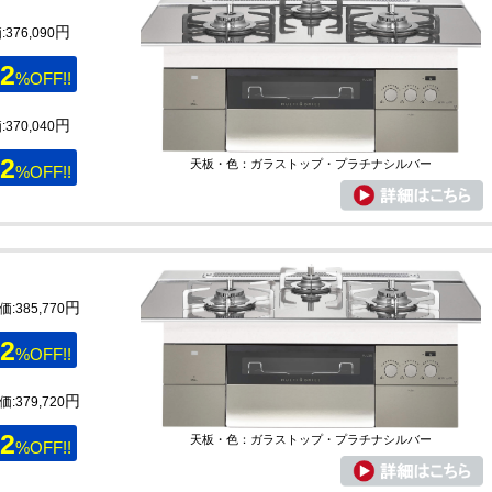
円
376,090
2
%OFF!!
円
370,040
2
天板・色：ガラストップ・プラチナシルバー
%OFF!!
円
価:385,770
2
%OFF!!
円
価:379,720
2
天板・色：ガラストップ・プラチナシルバー
%OFF!!