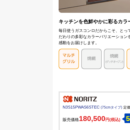
キッチンを色鮮やかに彩るカラ
毎日使うガスコンロだからこそ、とって
だわりの多彩なカラーバリエーション
感動をお届けします。
N3S15PWAS6STEC
(75cmタイプ)
定価:
180,500
5
販売価格
円(税込)