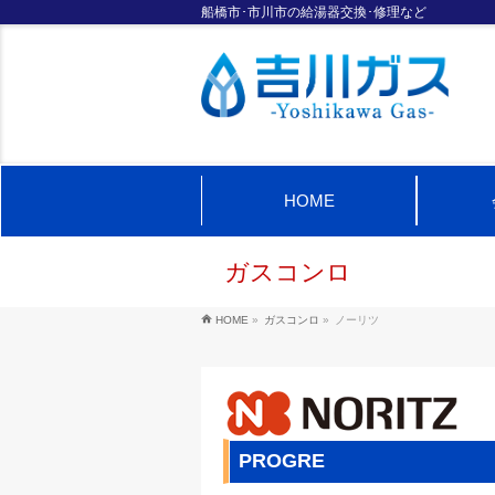
船橋市･市川市の給湯器交換･修理など
HOME
ガスコンロ
HOME
»
ガスコンロ
»
ノーリツ
PROGRE