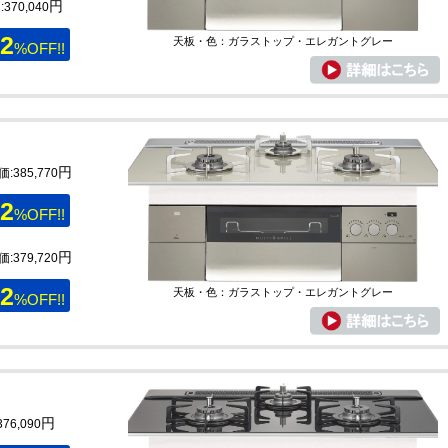
円
370,040
2
天板・色：ガラストップ・エレガントグレー
%OFF!!
円
価:385,770
2
%OFF!!
円
価:379,720
2
天板・色：ガラストップ・エレガントグレー
%OFF!!
円
76,090