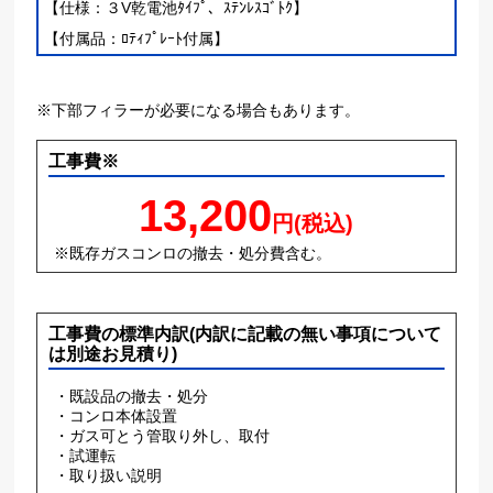
【仕様：３V乾電池ﾀｲﾌﾟ、ｽﾃﾝﾚｽｺﾞﾄｸ】
【付属品：ﾛﾃｨﾌﾟﾚｰﾄ付属】
※下部フィラーが必要になる場合もあります。
工事費※
13,200
円(税込)
※既存ガスコンロの撤去・処分費含む。
工事費の標準内訳(内訳に記載の無い事項について
は別途お見積り)
・既設品の撤去・処分
・コンロ本体設置
・ガス可とう管取り外し、取付
・試運転
・取り扱い説明