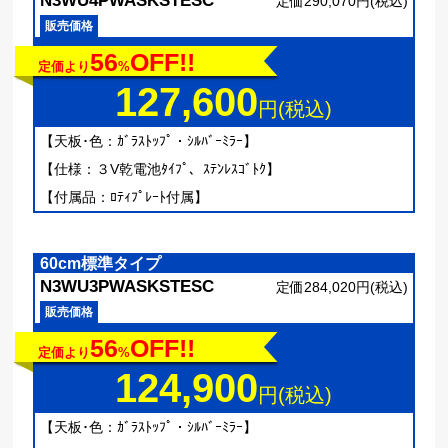
N3WU4PWASKSTESC
定価290,070円(税込)
販売価格
56
OFF!!
定価より
%
127,600
円(税込)
【天板･色：ｶﾞﾗｽﾄｯﾌﾟ・ｼﾙﾊﾞｰﾐﾗｰ】
【仕様：３V乾電池ﾀｲﾌﾟ、ｽﾃﾝﾚｽｺﾞﾄｸ】
【付属品：ﾛﾃｨﾌﾟﾚｰﾄ付属】
60cm標準タイプ
N3WU3PWASKSTESC
定価284,020円(税込)
販売価格
56
OFF!!
定価より
%
124,900
円(税込)
【天板･色：ｶﾞﾗｽﾄｯﾌﾟ・ｼﾙﾊﾞｰﾐﾗｰ】