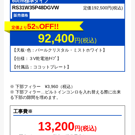
60cm標準タイプ
RS31W35P48DGVW
定価192,500円(税込)
販売価格
52
OFF!!
定価より
%
92,400
円(税込)
【天板･色：パールクリスタル・ミストホワイト】
【仕様：３V乾電池ﾀｲﾌﾟ】
【付属品：ココットプレート】
※ 下部フィラー ¥3,960（税込）
※ 下部フィラー…ビルトインコンロを入れ替える際に出来
る下部の隙間を埋めます。
工事費※
13,200
円(税込)