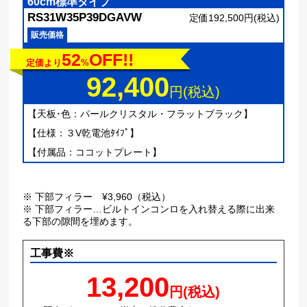
60cm標準タイプ
RS31W35P39DGAVW
定価192,500円(税込)
販売価格
52
OFF!!
定価より
%
92,400
円(税込)
【天板･色：パールクリスタル・フラットブラック】
【仕様：３V乾電池ﾀｲﾌﾟ】
【付属品：ココットプレート】
※ 下部フィラー ¥3,960（税込）
※ 下部フィラー…ビルトインコンロを入れ替える際に出来
る下部の隙間を埋めます。
工事費※
13,200
円(税込)