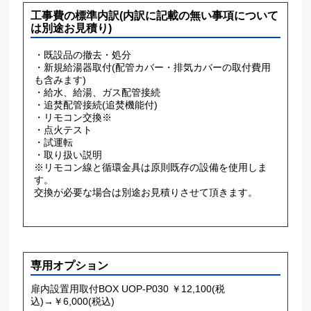
工事費の標準内訳(内訳に記載の無い事項について
は別途お見積り)
・既設品の撤去・処分
・新規給湯器取付(配管カバー・排気カバーの取付費用
も含みます)
・給水、給湯、ガス配管接続
・追焚配管接続(追焚機能付)
・リモコン交換※
・点火テスト
・試運転
・取り扱い説明
※リモコン線と循環金具は原則既存の設備を使用しま
す。
交換が必要な場合は別途お見積りさせて頂きます。
専用オプション
扉内設置用取付BOX UOP-P030 ￥12,100(税
込)→￥6,000(税込)