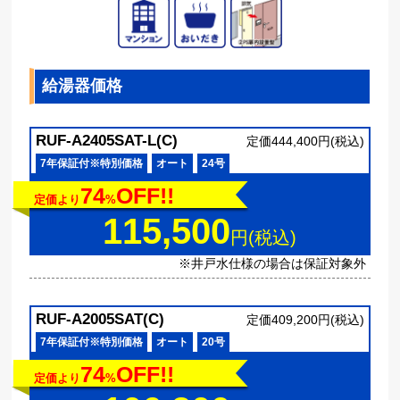
給湯器価格
RUF-A2405SAT-L(C)
定価444,400円(税込)
7年保証付※特別価格
オート
24号
74
OFF!!
定価より
%
115,500
円(税込)
※井戸水仕様の場合は保証対象外
RUF-A2005SAT(C)
定価409,200円(税込)
7年保証付※特別価格
オート
20号
74
OFF!!
定価より
%