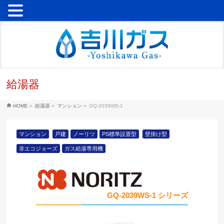
給湯器
HOME
»
給湯器
»
マンション
»
GQ-2039WS-1
マンション
戸建
ノーリツ
PS標準設置型
壁掛け型
非エコジョーズ
ガス給湯専用機
GQ-2039WS-1 シリーズ