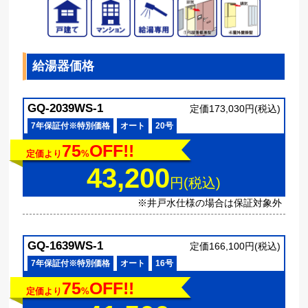
給湯器価格
GQ-2039WS-1
定価173,030円(税込)
7年保証付※特別価格
オート
20号
75
OFF!!
定価より
%
43,200
円(税込)
※井戸水仕様の場合は保証対象外
GQ-1639WS-1
定価166,100円(税込)
7年保証付※特別価格
オート
16号
75
OFF!!
定価より
%